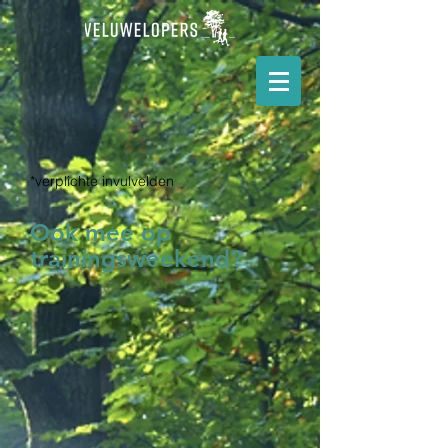
*verplichte invulvelden
Ook mee op
trainingsweekend?