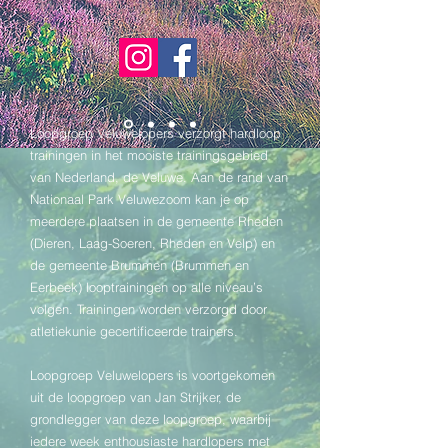
Loopgroep Veluwelopers verzorgt hardloop
trainingen in het mooiste trainingsgebied
van Nederland, de Veluwe. Aan de rand van
Nationaal Park Veluwezoom kan je op
meerdere plaatsen in de gemeente Rheden
(Dieren, Laag-Soeren, Rheden en Velp) en
de gemeente Brummen (Brummen en
Eerbeek) looptrainingen op alle niveau’s
volgen. Trainingen worden verzorgd door
atletiekunie gecertificeerde trainers.
Loopgroep Veluwelopers is voortgekomen
uit de loopgroep van Jan Strijker, de
grondlegger van deze loopgroep, waarbij
iedere week enthousiaste hardlopers met