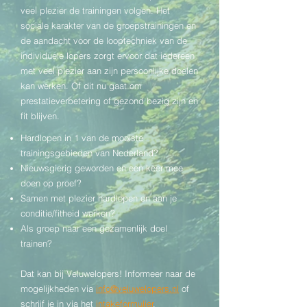
veel plezier de trainingen volgen. Het
sociale karakter van de groepstrainingen en
de aandacht voor de looptechniek van de
individuele lopers zorgt ervoor dat iedereen
met veel plezier aan zijn persoonlijke doelen
kan werken. Of dit nu gaat om
prestatieverbetering of gezond bezig zijn en
fit blijven.
Hardlopen in 1 van de mooiste
trainingsgebieden van Nederland?
Nieuwsgierig geworden en een keer mee
doen op proef?
Samen met plezier hardlopen en aan je
conditie/fitheid werken?
Als groep naar een gezamenlijk doel
trainen?
Dat kan bij Veluwelopers! Informeer naar de
mogelijkheden via
info@veluwelopers.nl
of
schrijf je in via het
intakeformulier
.