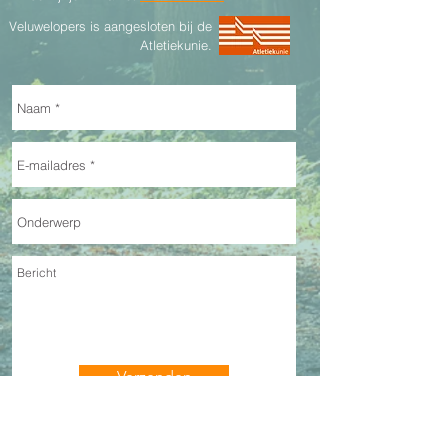
Veluwelopers is aangesloten bij de
Atletiekunie.
Verzenden