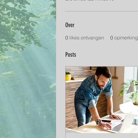
Over
0
likes ontvangen
0
opmerking
Posts