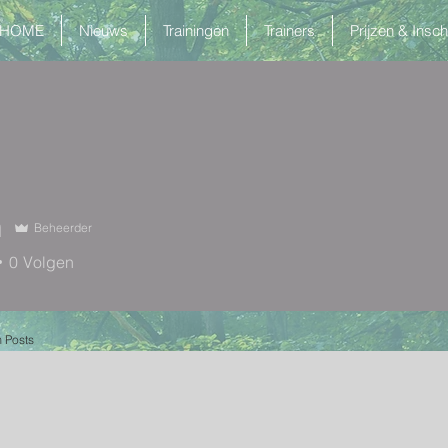
HOME
Nieuws
Trainingen
Trainers
Prijzen & Insch
n
Beheerder
0
Volgen
 Posts