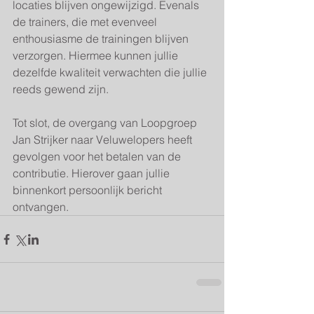
locaties blijven ongewijzigd. Evenals 
de trainers, die met evenveel 
enthousiasme de trainingen blijven 
verzorgen. Hiermee kunnen jullie 
dezelfde kwaliteit verwachten die jullie 
reeds gewend zijn.
Tot slot, de overgang van Loopgroep 
Jan Strijker naar Veluwelopers heeft 
gevolgen voor het betalen van de 
contributie. Hierover gaan jullie 
binnenkort persoonlijk bericht 
ontvangen.