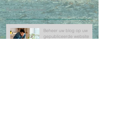
Recente berichten
Beheer uw blog op uw
gepubliceerde website
Maak een fantastische
blog
Bouw aan uw
blogcommunity
LOOPGROEP JAN
STRIJKER
WORDT VELUWELOPERS